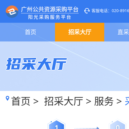
客服电话：020-89160
首页
招采大厅
直采
招采大厅
首页
>
招采大厅
>
服务
>
1
0