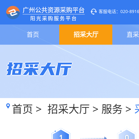
客服电话：020-89160
首页
招采大厅
直采
招采大厅
首页
>
招采大厅
>
服务
>
1
0