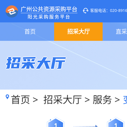
客服电话：020-89160
首页
招采大厅
直采
招采大厅
首页
>
招采大厅
>
服务
>
1
1