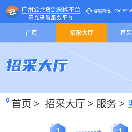
客服电话：020-89160
首页
招采大厅
直采
招采大厅
首页
>
招采大厅
>
服务
>
1
1