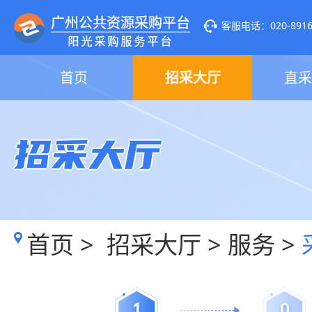
客服电话：020-89160
首页
招采大厅
直采
招采大厅
首页
>
招采大厅
>
服务
>
1
0