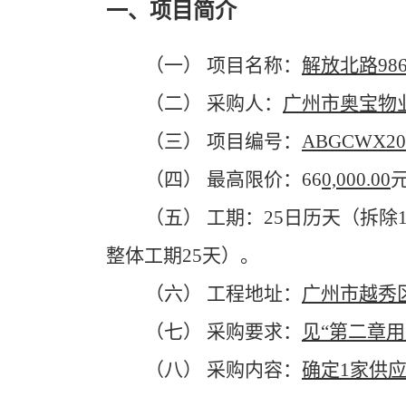
一、项目简介
（一）
项目名称：
解放北路
9
（二）
采购人：
广州市
奥宝
物
（三）
项目编号：
ABGCWX20
（四）
最高限价：
66
0,000.00
（五）
工期：
25
日历天（拆除
整体工期
25天）。
（六）
工程地址：
广州市
越秀
（七）
采购要求：
见
“第二章用
（八）
采购内容：
确定
1家供