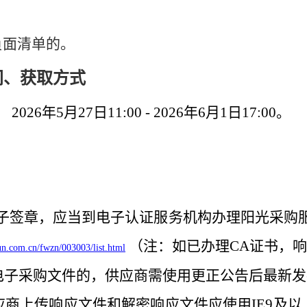
面清单的。
间、获取方式
：
202
6
年
5
月
27
日
11:00 - 202
6
年
6
月
1
日
1
7
:00。
子签章，应当到电子认证服务机构办理阳光采购
（注：如已办理
CA
证书，响
un.com.cn/fwzn/003003/list.html
电子采购文件的，供应商需使用更正公告后最新发
应商上传响应文件和解密响应文件应使用
IE9
及以