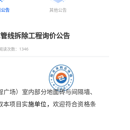
果公告
其他公告
花管线拆除工程询价公告
阅读次数：
1346
羊数智广场）室内部分地面砖与间隔墙、
取本项目实
施单位，
欢迎符合资格条