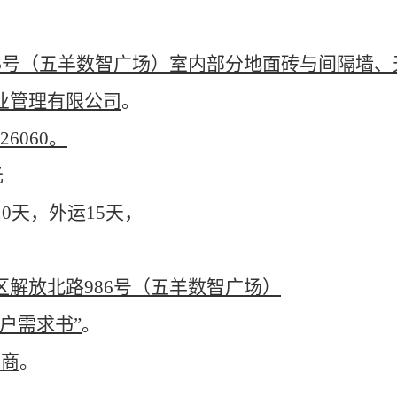
86号（五羊数智广场）室内部分地面砖与间隔墙
业管理有限公司
。
26060。
元
10天，外运15天
，
区
解放北路
986号（五羊数智广场）
户需求书”
。
应商
。