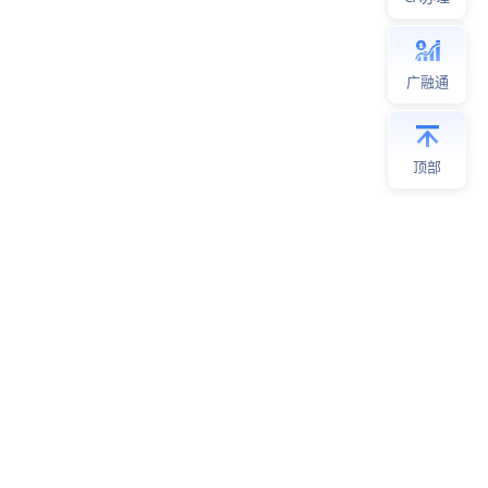
广融通
顶部