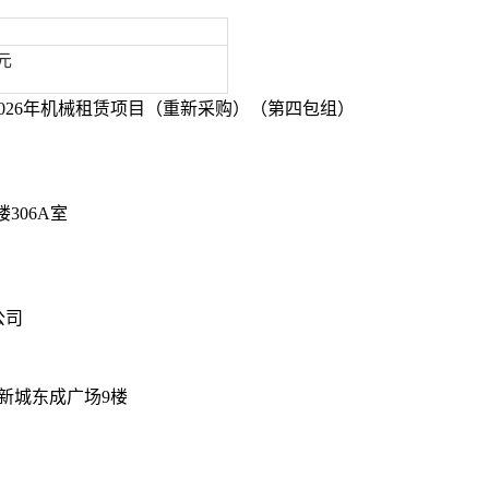
元

026年机械租赁项目（重新采购）（第四包组）
楼
306A室
公司
新城东成广场9楼