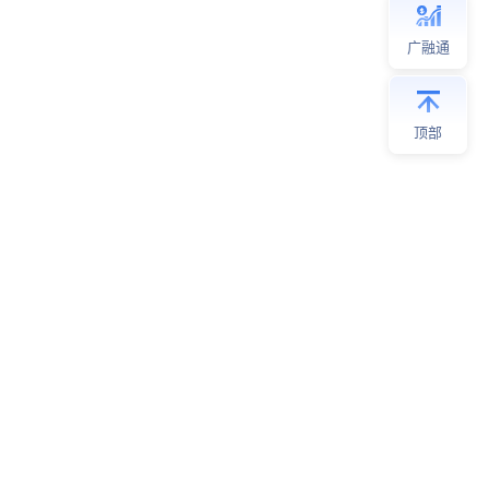
广融通
顶部