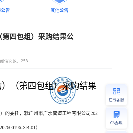
果公告
其他公告
（第四包组）采购结果公
阅读次数：
258
购）（第四包组）
采购结果
在线客服
”）的委托，就
广州市广水管道工程有限公司202
CA办理
02600196-XB-01
）