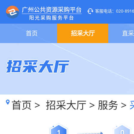
客服电话：020-89160
首页
招采大厅
直采
招采大厅
首页
>
招采大厅
>
服务
>
1
0