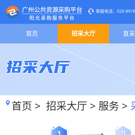
客服电话：020-89160
首页
招采大厅
直采
招采大厅
首页
>
招采大厅
>
服务
>
1
0