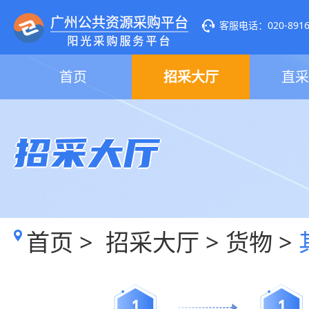
客服电话：020-89160
首页
招采大厅
直采
招采大厅
首页
>
招采大厅
>
货物
>
1
1