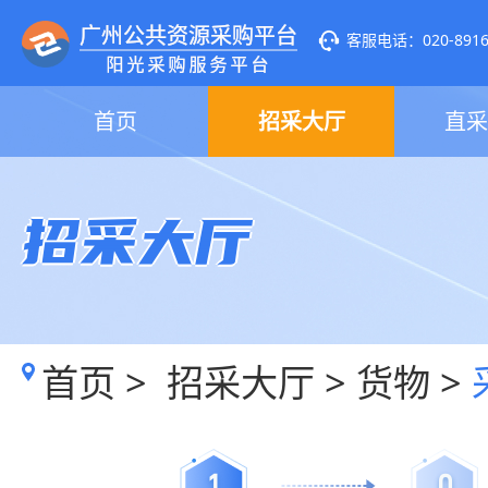
客服电话：020-89160
首页
招采大厅
直采
招采大厅
首页
>
招采大厅
>
货物
>
1
0