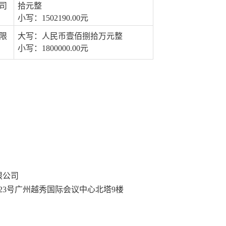
司
拾元整
小写：
1502190
.00元
限
大写：
人民币
壹佰捌拾万元整
小写：
1800000
.00元
限公司
123号广州越秀国际会议中心北塔9楼