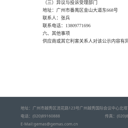
（三）异议与投诉受理部门
地址：广州市番禺区金山大道东
668号
联系人：张兵
联系电话：
13809771696
六
、其他事项
供应商
或其它利害关系人对该公示内容有
地址：广州市越秀区流花路123号广州越秀国际会议中心北塔
电话：(020)89160888
传真：(020)8
E-Mail:gemas@gemas.com.cn