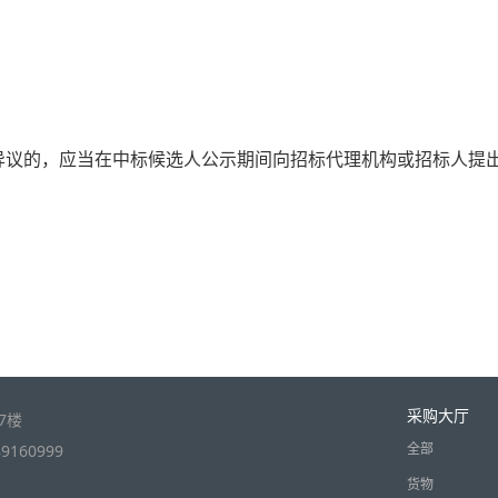
异议的，应当在
中标候选人
公示期间向
招标代理机构
或
招标人
提
采购大厅
7楼
全部
9160999
货物