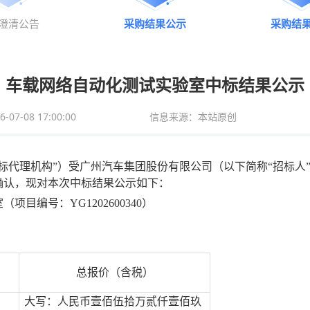
澄清公告
采购结果公示
采购结
车载网络自动化测试实验室中标结果公示
7-08 17:00:00
信息来源：本站原创
标代理机构
”）受
广州汽车集团股份有限公司
（以下简称
“
招标人
确认，现对本次
中标结果公示
如下：
室
（项目编号：
YG1202600340
）
总报价（含税）
大写：
人民币
壹佰伍拾万贰仟壹佰玖