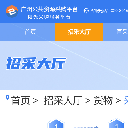
客服电话：020-89160
首页
招采大厅
直采
招采大厅
首页
>
招采大厅
>
货物
>
1
1