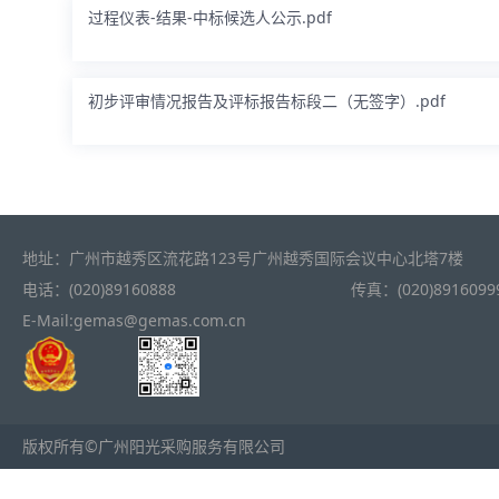
过程仪表-结果-中标候选人公示.pdf
初步评审情况报告及评标报告标段二（无签字）.pdf
地址：广州市越秀区流花路123号广州越秀国际会议中心北塔7楼
电话：(020)89160888
传真：(020)8916099
E-Mail:gemas@gemas.com.cn
版权所有©广州阳光采购服务有限公司