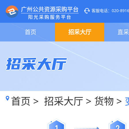
客服电话：020-89160
首页
招采大厅
直采
招采大厅
首页
>
招采大厅
>
货物
>
1
2