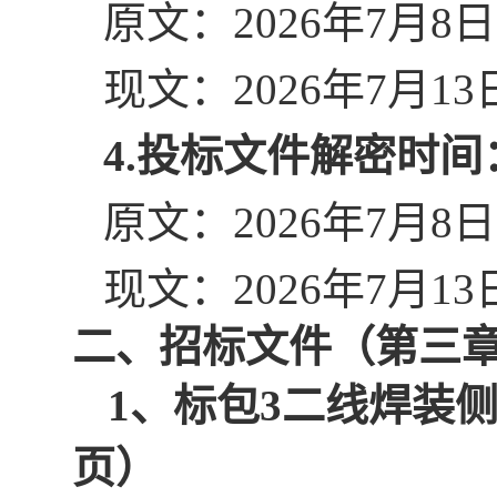
原文：
202
6
年
7
月
8
日
现文：
202
6
年
7
月
13
4.投标文件解密时间
原文：
202
6
年
7
月
8
日
现文：
202
6
年
7
月
13
二、
招标文件（
第三
1、
标包
3二线焊装
页）