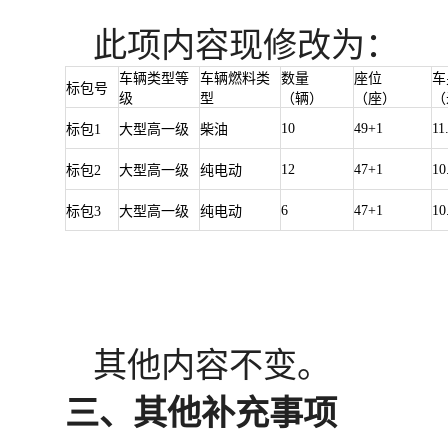
此项内容现修改为
：
车辆类型等
车辆燃料类
数量
座位
车
标包号
级
型
（辆）
（座）
（
10
49+1
11
标包1
大型高一级
柴油
12
47+1
10
标包2
大型高一级
纯电动
6
47+1
10
标包3
大型高一级
纯电动
其他内容不变
。
三、其他补充事项