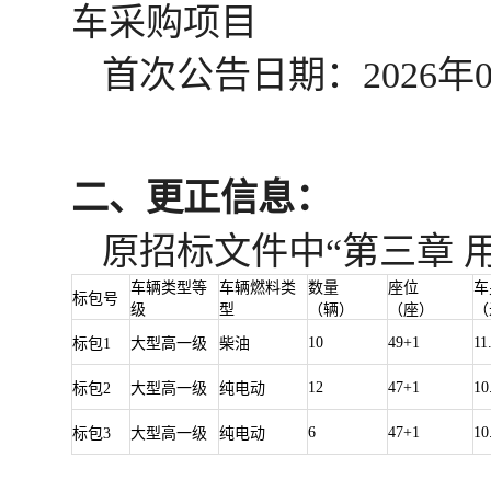
车采购项目
首次公告日期：
2026年
二、更正信息：
原招标文件中
“第三章 
车辆类型等
车辆燃料类
数量
座位
车
标包号
级
型
（辆）
（座）
（
10
49+1
11
标包1
大型高一级
柴油
12
47+1
10
标包2
大型高一级
纯电动
6
47+1
10
标包3
大型高一级
纯电动