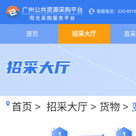
客服电话：020-89160
首页
招采大厅
直采
招采大厅
首页
>
招采大厅
>
货物
>
1
1