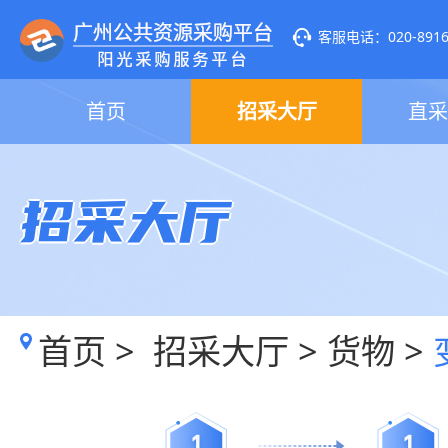
客服电话：020-89160
首页
招采大厅
直采
招采大厅
首页
>
招采大厅
>
货物
>
1
1