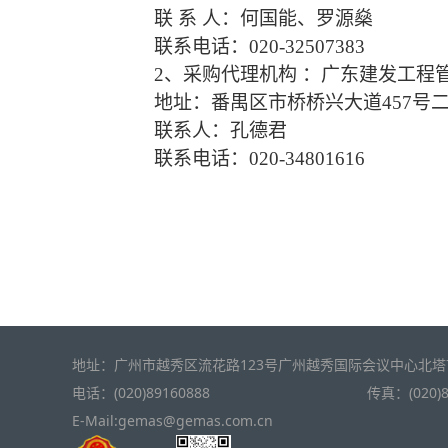
联
系
人：
何国能
、罗源燊
联系电话：
020-32507383
2、采购代理机构 ：广东建发工程
地址：番禺区市桥桥兴大道
457号
联系人：
孔德君
联系电话：
020-34801616
地址：广州市越秀区流花路123号广州越秀国际会议中心北塔
电话：(020)89160888
传真：(020)8
E-Mail:gemas@gemas.com.cn