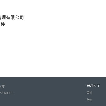
管理有限公司
二楼
采购大厅
7楼
全部
9160999
货物