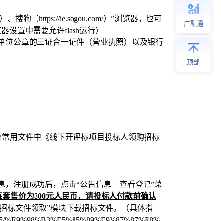
om/）、搜狗（https://ie.sogou.com/）”浏览器，也可
广融通
包。且在浏览器设置中需要允许flash运行）
单位公章的三证合一证件（营业执照）以及银行
顶部
台常用文件中《线下开评标项目投标人领购招标
信息，
注册成功后，
点击
“公告信息－查看登记”菜
每套售价为
3
00元人民币，请投标人付款前确认
“招标文件领取”模块下载招标文件。
（
具体指
f61c8eccc5/%E9%98%B3%E5%85%89%E9%87%87%E8%