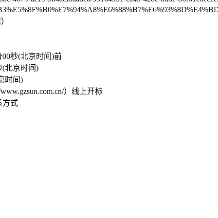
3%E5%8F%B0%E7%94%A8%E6%88%B7%E6%93%8D%E4%BD
f
）
。
分00秒
(北京时间)前
秒
(北京时间)
京时间)
gzsun.com.cn/）
线上开标
系方式