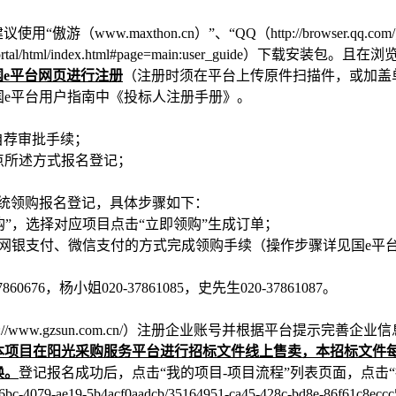
建议使用
“傲游（www.maxthon.cn）”、“QQ（http://browser.qq.c
portal/html/index.html#page=main:user_guide）下载安装
国
e平台网页进行注册
（注册时须在平台上传原件扫描件，或加盖
国
e平台用户指南中《投标人注册手册》。
自荐审批手续；
点所述方式
报名登记
；
统领购
报名登记
，具体步骤如下：
领购”，选择对应项目点击“立即领购”生成订单；
过网银支付、微信支付的方式完成领购手续（操作步骤详见国e平
76，杨小姐020-37861085，史先生020-37861087。
tp://www.gzsun.com.cn/）注册企业账号并根据平台提示完善企业
本项目在阳光采购服务平台进行招标文件线上售卖
，本招标文件
换。
登记报名成功后，点击
“我的项目-项目流程”列表页面，点击
88-c6bc-4079-ae19-5b4acf0aadcb/35164951-ca45-428c-bd8e-86