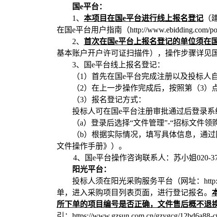
国
e平台：
1、
本项目在国
e平台进行线上
报名登记
（
在国e平台用户指南（http://www.ebidding.com/
2、
首次在国
e平台上
报名登记
的单位须在
基本账户开户许可证扫描件），操作步骤详见
3、国e平台线上
报名登记
：
（
1）首先在国e平台完成注册以及投标人
（
2）在上一步操作完成后，按照第（3）
（
3）
报名登记
方式：
投标人可在国
e平台注册审批通过后登录系
（
a）登录后选择“文件管理”-“招标文件
（
b）根据实际情况，填写具体信息，通
文件操作手册》）
。
4、国e平台操作咨询联系人：苏小姐020-378606
阳光平台：
投标人须在阳光采购服务平台（网址：
ht
单，进入采购项目列表页面，进行登记报名。
所下单的项目编号是否正确，文件售后概不退
引：
https://www.gzsun.com.cn/gzygcg/12bd6a