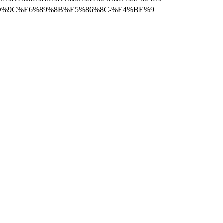
%9C%E6%89%8B%E5%86%8C-%E4%BE%9