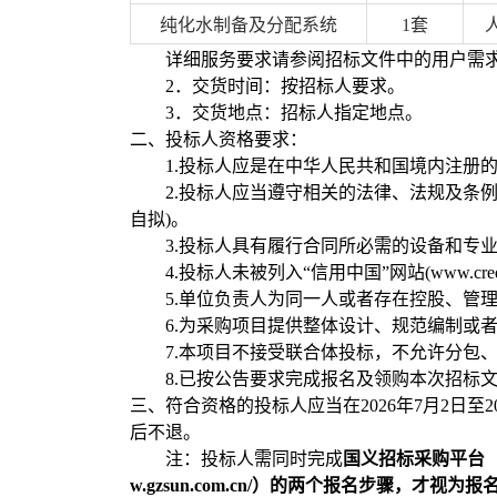
纯化水制备及分配系统
1套
详细服务要求请参阅招标文件中的用户需
2．交货时间：按招标人要求。
3．交货地点：招标人指定地点。
二、投标人资格要求：
1.投标人应是在中华人民共和国境内注册
2.投标人应当遵守相关的法律、法规及条
自拟)。
3.投标人具有履行合同所必需的设备和专
4.投标人未被列入“信用中国”网站(www.cre
5.单位负责人为同一人或者存在控股、管
6.为采购项目提供整体设计、规范编制或
7.本项目不接受联合体投标，不允许分包、
8.已按公告要求完成报名及领购本次招标
三、符合资格的投标人应当在
2026年7月2日
后不退。
注：
投标人需同时完成
国义招标采购平台
w.gzsun.com.cn/）的两个报名步骤，才视为