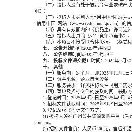
（二）
投标人没有处于被责令停业或破产
明
》
）
（三）
投标人未被列入
“信用中国”网站(ww
“信用中国”网站（www.creditchina.
（四）
具有有效期内的《食品生产许可证
（五）
投标人出具的《公平竞争承诺书》
（六）
本项目不接受联合体投标。（格式
七、
公告开始时间
:
2025
年
9
月
9
日
八、
公告结束时间
:
2025
年
9
月
29
日
九、
投标文件递交截止时间：
2025
年
9
月
30
十、
其他
（一）
服务
期：
24个月，即2025年11月1日
（二）
资金来源：企业自有资金
。
（三）
服务要求：详见招标文件《用户需
（四）
登记及招标文件的获取时间、获取
1.
登记时间：
2025
年
9
月
9
日至
2025
年
9
月
24
2.
招标文件获取时间：
2025
年
9
月
9
日至
202
3.
登记及获取招标文件方式：
(1)
投标人须在
广州公共资源采购平台（采
com.cn/
。
(2)
招标文件售价：人民币
500
元，售后不退