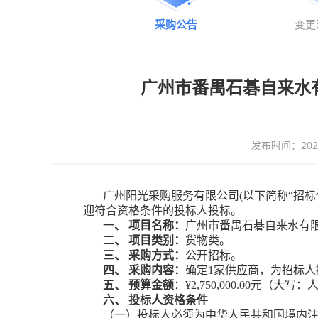
采购公告
变更
广州市番禺石碁自来水有
发布时间：2025-0
广州阳光采购服务有限公司
(以下简称“招标
迎符合资格条件的投标人投标。
一、
项目名称：
广州市番禺石碁自来水有
二、
项目类别：
货物类
。
三、
采购方式：
公开招标。
四、
采购内容：
确定
1
家供应商
，为招标人
五、
预算金额
：
¥
2,
75
0,000.00
元（大写：
六、
投标人资格条件
（一）
投标人
必须为中华人民共和国境内