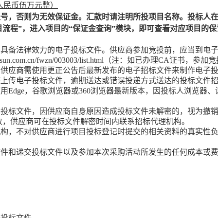
（人民币
伍
万元整）
账号，否则为无效保证金。汇款时请注明所投项目名称。投标人
目流程”，进入项目的“保证金查询”模块，即可查看对应项目的
受具备法律效力的电子投标文件。供应商参加竞投前，应当到电
sun.com.cn/fwzn/003003/list.html
（注：如已办理
CA证书，参加竞
，供应商需使用更正公告后最新发布的电子招标文件来制作电子
整上传电子投标文件，逾期送达或错误投递方式送达的投标文件
使用
Edge，谷歌浏览器或360浏览器最新版本，因
投标人
浏览器、
。
密投标文件，因供应商自身原因造成投标文件未解密的，视为撤
败，供应商可在投标文件解密时间内联系
招标代理机构
。
机构，不对供应商进行项目投标登记时提交的相关资料的真实性
文件和递交投标文件以及参加本次采购活动所发生的任何成本或
子投标文件。