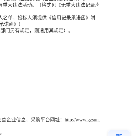
有重大违法活动。（格式见《
无重大违法记录声
法案件当事人名单，投标人须提供《信用记录承诺函》附
记录承诺函》）
管部门另有规定，则适用其规定）
。
完善企业信息，
采购平台
网址：
h
ttp://www.gzsun.
。