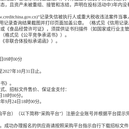
状态，且资产未被重组、接管和冻结，声明在投标活动中
3年内没
w.creditchina.gov.cn)“记录失信被执行人或重大税收违
gov.cn）的信用记录查询结果截图并打印页面加盖公章。（格式见《信用
》或《食品经营许可证》，须提供证书扫描件（如国家或行业主
。（格式见《公平竞争承诺书》）
。
见《非联合体投标承诺函》）
。
日
0
9
时
00
分
至2027年10月31日止
。
求书》
。
方式、招标文件售价、保证金
支付：
日
18时00分。
5
年
9
月
24
日
18时00分。
购平台）
（
以
下简称
“
采购
平台
”）
注册企业账号并根据平台提示
。成功办理报名的供应商请按照
采购平台
指示自行下载招标文件