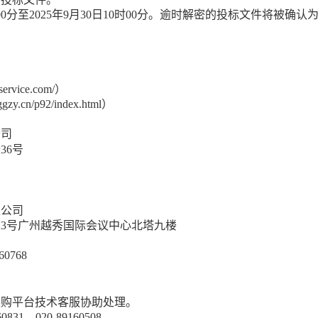
00分至
2025
年
9
月
30
日
10时00分
。
逾时解密的投标文件将被确认
service.com/）
zggzy.cn/p92/index.html）
公司
段
36
号
限公司
23号广州越秀国际会议中心北塔九楼
60768
采购平台技术客服协助处理
。
160831，020-89160508