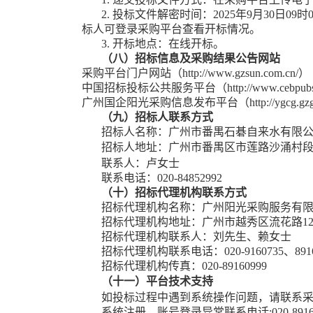
2.
投标文件解密时间：
2025
年
9
月
30
日
09时
标人可登录
采购平台
查看开标情况
。
3.
开标地点：在线开标
。
（八）
招标信息及
采购结果公告网站
采购平台
门户网站（
http://www.gzsun.com.cn/）
中国招标投标公共服务平台（
http://www.cebpub
广州国企阳光采购信息发布平台
（
http://ygcg.g
（九）
招标人联系方式
招标人名称：
广州市番禺石碁自来水有限
招标人地址：广州市番禺区市莲路沙涌村
联系人：
卢女士
联系电话：
020-84852992
（十）
招标代理机构
联系方式
招标代理机构名称：广州阳光采购服务有
招标代理机构地址：广州市越秀区流花路
1
招标代理机构联系人：
刘先生、
赖女士
招标代理机构联系电话：
020-9160
735
、
891
招标代理机构传真：
020-89160999
（十一）平台技术支持
如投标过程中遇到系统操作问题，请联系
系统注册、账号登录异常联系电话
:020-89