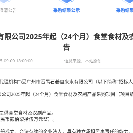
澄清公告
采购结果公示
采购结
限公司2025年起（24个月）食堂食材
告
9-09 18:00:00
信息来源：本站原创
代理机构”)受
广州市番禺石碁自来水有限公司
（以下简称
“招标
限公司
2025年起（24个月）食堂食材及农副产品采购项目
（项目
提供食堂食材及农副产品
。
人民币贰佰
柒
拾
伍
万元整）
。
注册成立、合法存续的
企业
法人
，
具有独立承担民事责任的能力