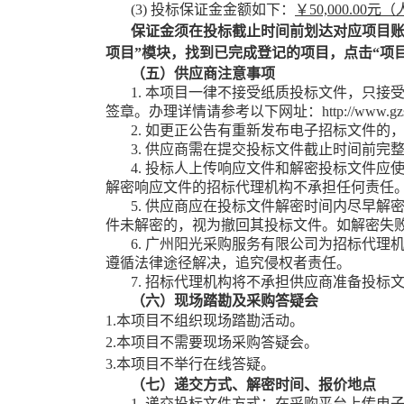
(3)
投标保证金金额如下：
￥
5
0,000.00元
保证金须在投标截止时间前划达对应项目
项目”模块，找到已完成登记的项目，点击“项
（五）
供应商注意事项
1.
本项目一律不接受纸质投标文件，只接
签章。办理详情请参考以下网址：
http://www.gz
2.
如更正公告有重新发布电子招标文件的
3.
供应商需在提交投标文件截止时间前完
4.
投标人
上传响应文件和解密
投标
文件应
解密响应文件的
招标代理机构
不承担任何责任
5.
供应商应在投标文件解密时间内尽早解
件未解密的，视为撤回其投标文件。如解密失
6.
广州阳光采购服务有限公司为招标代理
遵循法律途径解决，追究侵权者责任。
7.
招标代理机构将不承担供应商准备投标
（六）
现场
踏勘
及采购答疑会
1.本项目不组织现场
踏勘
活动。
2.本项目不需要现场采购答疑会。
3
.
本项目不举行在线答疑。
（七）
递交方式、解密时间、报价地点
1.
递交投标文件方式：在
采购平台
上传电